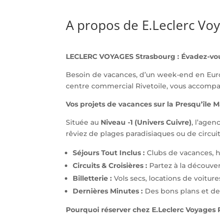
A propos de E.Leclerc Vo
LECLERC VOYAGES Strasbourg : Évadez-vou
Besoin de vacances, d’un week-end en Eu
centre commercial Rivetoile, vous accompag
Vos projets de vacances sur la Presqu’île 
Située au
Niveau -1 (Univers Cuivre)
, l’age
rêviez de plages paradisiaques ou de circuit
Séjours Tout Inclus :
Clubs de vacances, hô
Circuits & Croisières :
Partez à la découve
Billetterie :
Vols secs, locations de voitur
Dernières Minutes :
Des bons plans et des
Pourquoi réserver chez E.Leclerc Voyages R