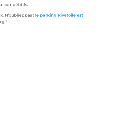
a-compétitifs.
. N’oubliez pas : le
parking Rivetoile est
rg !