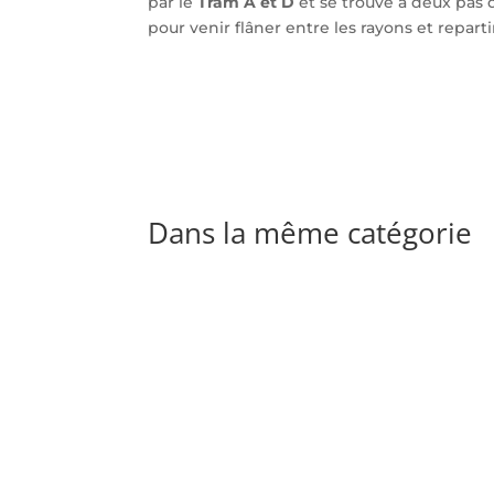
par le
Tram A et D
et se trouve à deux pas 
pour venir flâner entre les rayons et repart
Dans la même catégorie