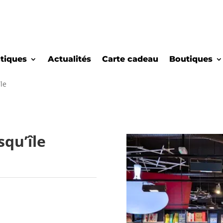
atiques
Actualités
Carte cadeau
Boutiques
île
squ’île