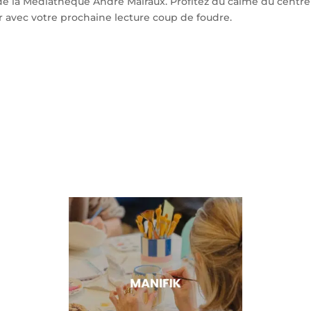
de la Médiathèque André Malraux. Profitez du calme du centre e
ir avec votre prochaine lecture coup de foudre.